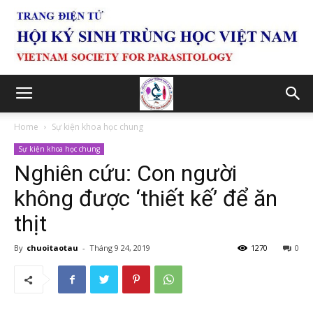
Home
Sự kiện khoa học chung
Sự kiện khoa học chung
Nghiên cứu: Con người
không được ‘thiết kế’ để ăn
thịt
By
chuoitaotau
-
Tháng 9 24, 2019
1270
0