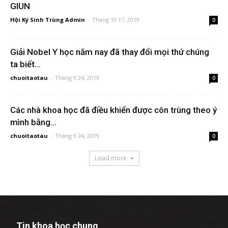
GIUN
Hội Ký Sinh Trùng Admin
-
Tháng 10 17, 2019
0
Giải Nobel Y học năm nay đã thay đổi mọi thứ chúng
ta biết...
chuoitaotau
-
Tháng 9 24, 2019
0
Các nhà khoa học đã điều khiển được côn trùng theo ý
mình bằng...
chuoitaotau
-
Tháng 9 24, 2019
0
Load more
Tin khoa học chung