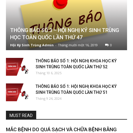
THÔNG BÁO SỐ 3 – HỘI NGHỊ KÝ SINH TRÙNG
HỌC TOÀN QUỐC LẦN THỨ 47
Hội Ký Sinh Trùng Admin
-
Tháng mười một 16, 2019
0
THÔNG BÁO SỐ 1: HỘI NGHỊ KHOA HỌC KÝ
SINH TRÙNG TOÀN QUỐC LẦN THỨ 52
Tháng 10 6, 2025
THÔNG BÁO SỐ 1: HỘI NGHỊ KHOA HỌC KÝ
SINH TRÙNG TOÀN QUỐC LẦN THỨ 51
Tháng 9 24, 2024
MUST READ
MẮC BỆNH DO QUÁ SẠCH VÀ CHỮA BỆNH BẰNG