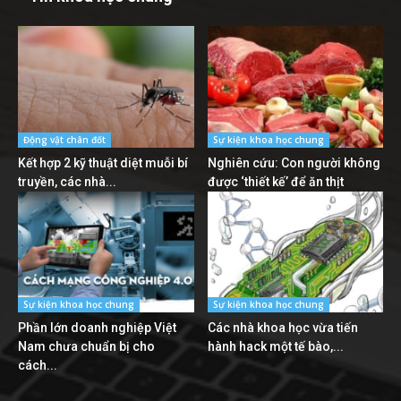
Động vật chân đốt
Sự kiện khoa học chung
Kết hợp 2 kỹ thuật diệt muỗi bí
Nghiên cứu: Con người không
truyền, các nhà...
được ‘thiết kế’ để ăn thịt
Sự kiện khoa học chung
Sự kiện khoa học chung
Phần lớn doanh nghiệp Việt
Các nhà khoa học vừa tiến
Nam chưa chuẩn bị cho
hành hack một tế bào,...
cách...