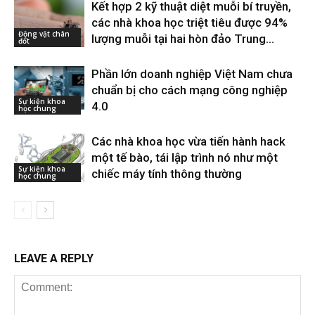
Kết hợp 2 kỹ thuật diệt muỗi bí truyền,
các nhà khoa học triệt tiêu được 94%
Động vật chân
lượng muỗi tại hai hòn đảo Trung...
đốt
Phần lớn doanh nghiệp Việt Nam chưa
chuẩn bị cho cách mạng công nghiệp
Sự kiện khoa
4.0
học chung
Các nhà khoa học vừa tiến hành hack
một tế bào, tái lập trình nó như một
Sự kiện khoa
chiếc máy tính thông thường
học chung
LEAVE A REPLY