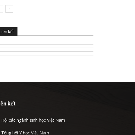
Liên kết
iên kết

Hội các ngành sinh học Việt Nam

Tổng hội Y học Việt Nam