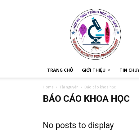
Hội
ký
sinh
trùng
Việt
Nam
TRANG CHỦ
GIỚI THIỆU
TIN CHU
Home
Tài nguyên
Báo cáo khoa học
BÁO CÁO KHOA HỌC
No posts to display