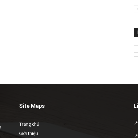
Site Maps
L

Trang chủ
ể
Giới thiệu
