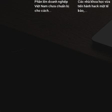
Phần lớn doanh nghiệp
Các nhà khoa học vừa
Việt Nam chưa chuẩn bị
tiến hành hack một tế
cho cách...
bào,...