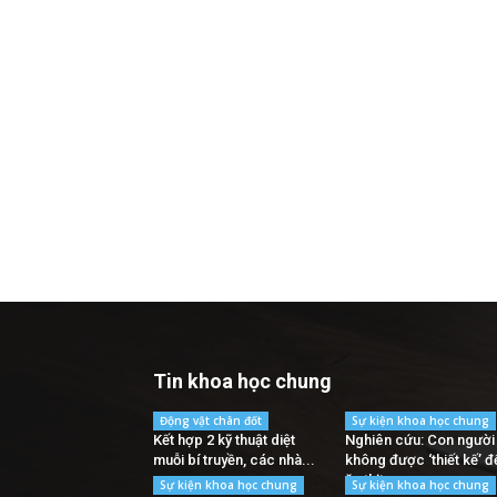
Tin khoa học chung
Động vật chân đốt
Sự kiện khoa học chung
Kết hợp 2 kỹ thuật diệt
Nghiên cứu: Con người
muỗi bí truyền, các nhà...
không được ‘thiết kế’ đ
ăn thịt
Sự kiện khoa học chung
Sự kiện khoa học chung