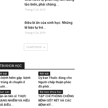
tảo biển, phải chăng...
Tháng 9 24, 2019
Điều bí ẩn của sinh học: Những
tế bào tự trẻ...
Tháng 9 24, 2019
Load more
TIN KHOA HỌC
ổi bật
Nổi bật
 bệnh hiếm gặp: bệnh
Ủy ban Thuốc dùng cho
 trùng di chuyển ở
Người chấp thuận phác
ười...
đồ phối...
iun sán
Bài báo khoa hoc
ận án tiến sĩ: THỰC
TẠP CHÍ PHÒNG CHỐNG
RẠNG NHIỄM VÀ HIỆU
BỆNH SỐT RÉT VÀ CÁC
Ả ĐIỀU...
BỆNH KÝ...