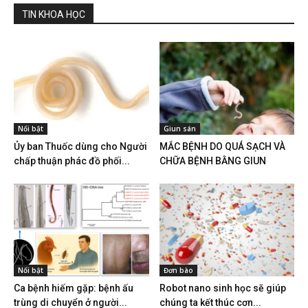
TIN KHOA HỌC
Nổi bật
Giun sán
Ủy ban Thuốc dùng cho Người
MẮC BỆNH DO QUÁ SẠCH VÀ
chấp thuận phác đồ phối...
CHỮA BỆNH BẰNG GIUN
Nổi bật
Đơn bào
Ca bệnh hiếm gặp: bệnh ấu
Robot nano sinh học sẽ giúp
trùng di chuyển ở người...
chúng ta kết thúc cơn...