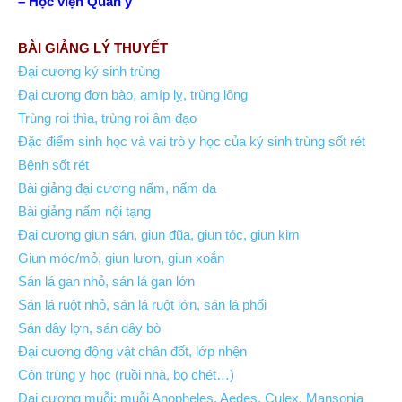
– Học viện Quân y
BÀI GIẢNG LÝ THUYẾT
Đại cương ký sinh trùng
Đại cương đơn bào, amíp lỵ, trùng lông
Trùng roi thìa, trùng roi âm đạo
Đặc điểm sinh học và vai trò y học của ký sinh trùng sốt rét
Bệnh sốt rét
Bài giảng đại cương nấm, nấm da
Bài giảng nấm nội tạng
Đại cương giun sán, giun đũa, giun tóc, giun kim
Giun móc/mỏ, giun lươn, giun xoắn
Sán lá gan nhỏ, sán lá gan lớn
Sán lá ruột nhỏ, sán lá ruột lớn, sán lá phổi
Sán dây lợn, sán dây bò
Đại cương động vật chân đốt, lớp nhện
Côn trùng y học (ruồi nhà, bọ chét…)
Đại cương muỗi; muỗi Anopheles, Aedes, Culex, Mansonia