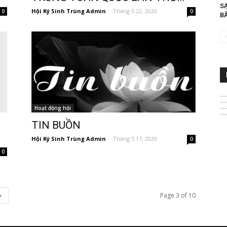
S
Hội Ký Sinh Trùng Admin
-
Tháng 6 22, 2020
0
0
B
Hoạt động hội
TIN BUỒN
Hội Ký Sinh Trùng Admin
-
Tháng 5 17, 2020
0
0
Page 3 of 10