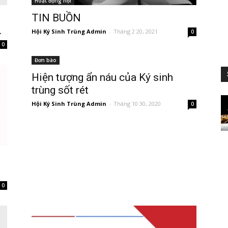
Hoạt động hội
TIN BUỒN
.
Hội Ký Sinh Trùng Admin
-
Tháng 2 20, 2021
0
0
Đơn bào
Hiện tượng ẩn náu của Ký sinh
trùng sốt rét
Hội Ký Sinh Trùng Admin
-
Tháng 10 30, 2020
0
0