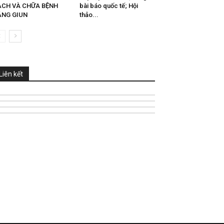
ẠCH VÀ CHỮA BỆNH
bài báo quốc tế; Hội
ẰNG GIUN
thảo...
Liên kết