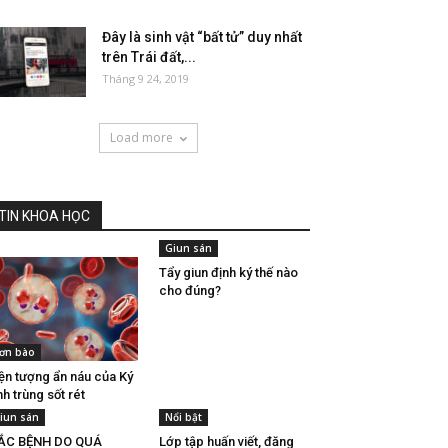
Đây là sinh vật “bất tử” duy nhất
trên Trái đất,...
Tháng 9 24, 2019
Load more
TIN KHOA HỌC
Giun sán
Tẩy giun định ký thế nào
cho đúng?
ơn bào
ện tượng ẩn náu của Ký
nh trùng sốt rét
iun sán
Nổi bật
ẮC BỆNH DO QUÁ
Lớp tập huấn viết, đăng