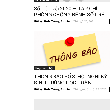
Bài báo khoa hoc
Số 1 (115)/2020 – TẠP CHÍ
PHÒNG CHỐNG BỆNH SỐT RÉT..
Hội Ký Sinh Trùng Admin
-
Tháng 2 20, 2021
Hoạt động hội
THÔNG BÁO SỐ 3: HỘI NGHỊ KÝ
SINH TRÙNG HỌC TOÀN...
Hội Ký Sinh Trùng Admin
-
Tháng mười một 26, 2020