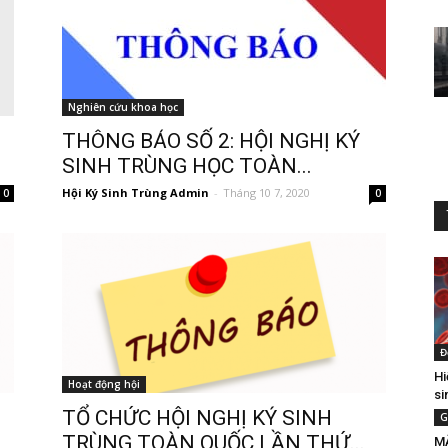
Nghiên cứu khoa học
THÔNG BÁO SỐ 2: HỘI NGHỊ KÝ
SINH TRÙNG HỌC TOÀN...
Hội Ký Sinh Trùng Admin
-
Tháng 10 7, 2020
0
0
Đ
Hi
Hoạt động hội
si
TỔ CHỨC HỘI NGHỊ KÝ SINH
G
TRÙNG TOÀN QUỐC LẦN THỨ...
M