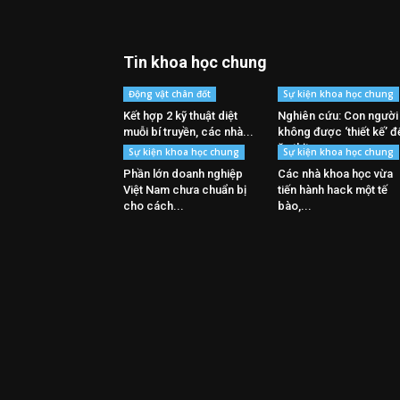
Tin khoa học chung
Động vật chân đốt
Sự kiện khoa học chung
Kết hợp 2 kỹ thuật diệt
Nghiên cứu: Con người
muỗi bí truyền, các nhà...
không được ‘thiết kế’ đ
ăn thịt
Sự kiện khoa học chung
Sự kiện khoa học chung
Phần lớn doanh nghiệp
Các nhà khoa học vừa
Việt Nam chưa chuẩn bị
tiến hành hack một tế
cho cách...
bào,...