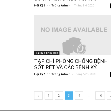
Hội Ký Sinh Trùng Admin
-
Tháng 9 6, 2020
Bài báo khoa hoc
TẠP CHÍ PHÒNG CHỐNG BỆNH
SỐT RÉT VÀ CÁC BỆNH KÝ...
Hội Ký Sinh Trùng Admin
-
Tháng 5 25, 2020
...
1
2
3
4
10