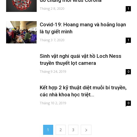
do chủng mới virus Corona
Tháng 2 8, 2020
1
Covid-19: Hoang mang và hoảng loạn
là tự giết mình
Tháng 3 7, 2020
1
Sinh vật nghi quái vật hồ Loch Ness
truyền thuyết lọt camera
Tháng 9 24, 2019
0
Kết hợp 2 kỹ thuật diệt muỗi bí truyền,
các nhà khoa học triệt...
Tháng 10 2, 2019
0
1
2
3