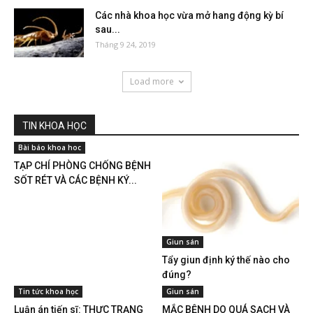
Các nhà khoa học vừa mở hang động kỳ bí
sau...
Tháng 9 24, 2019
Load more
TIN KHOA HỌC
Bài báo khoa hoc
TẠP CHÍ PHÒNG CHỐNG BỆNH
SỐT RÉT VÀ CÁC BỆNH KÝ...
Giun sán
Tẩy giun định ký thế nào cho
đúng?
Tin tức khoa học
Giun sán
Luận án tiến sĩ: THỰC TRẠNG
MẮC BỆNH DO QUÁ SẠCH VÀ