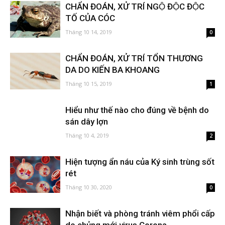
CHẨN ĐOÁN, XỬ TRÍ NGỘ ĐỘC ĐỘC
TỐ CỦA CÓC
Tháng 10 14, 2019
0
CHẨN ĐOÁN, XỬ TRÍ TỔN THƯƠNG
DA DO KIẾN BA KHOANG
Tháng 10 15, 2019
1
Hiểu như thế nào cho đúng về bệnh do
sán dây lợn
Tháng 10 4, 2019
2
Hiện tượng ẩn náu của Ký sinh trùng sốt
rét
Tháng 10 30, 2020
0
Nhận biết và phòng tránh viêm phổi cấp